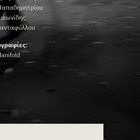
 Παπαδημητρίου
υμεωνίδης
ριανταφύλλου
γραφίες
:
anifold