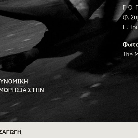
Γ. Ο.
Φ. Σ
Ε. Τ
Φωτο
The M
TION
ΤΥΝΟΜΙΚΉ
ΤΙΜΩΡΗΣΊΑ ΣΤΗΝ
ΙΣΑΓΩΓΗ