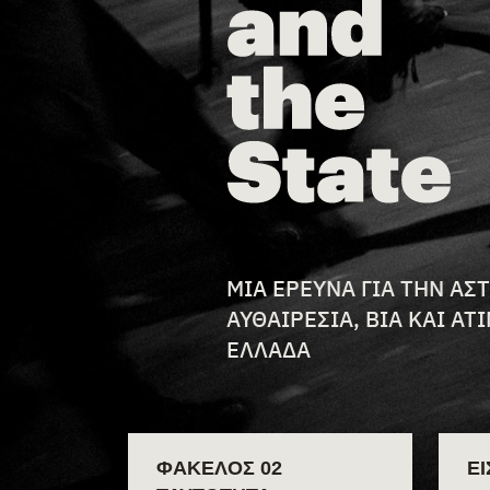
FILE DESCRIP
ΜΙΑ ΈΡΕΥΝΑ ΓΙΑ ΤΗΝ ΑΣ
ΑΥΘΑΙΡΕΣΊΑ, ΒΊΑ ΚΑΙ Α
ΕΛΛΆΔΑ
ΦΆΚΕΛΟΣ 02
Ε