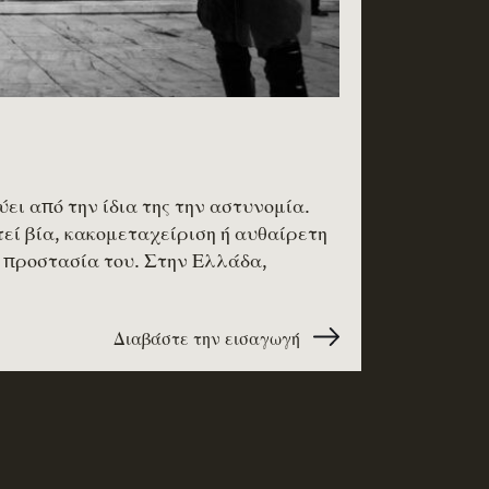
ει από την ίδια της την αστυνομία.
εί βία, κακομεταχείριση ή αυθαίρετη
ν προστασία του. Στην Ελλάδα,
Διαβάστε την εισαγωγή