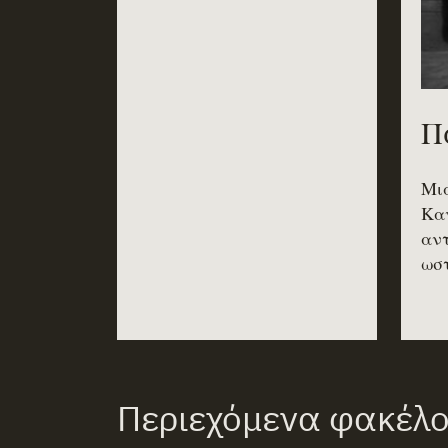
Π
Μια
Καν
αντ
ωστ
Περιεχόμενα φακέλ