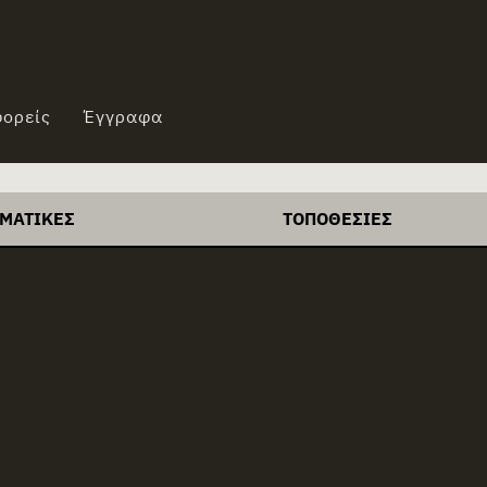
ορείς
Έγγραφα
ΜΑΤΙΚΈΣ
ΤΟΠΟΘΕΣΊΕΣ
S
+
Αθήνα
ndatory pool
+
Βόλος
get Model
+
Βρυξέλλες
Ι
+
Ελλάδα
αδοχή
+
ΗΠΑ