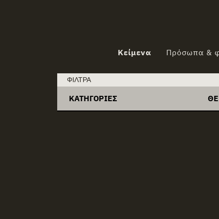
Φάκελος 02
Κείμενα
Πρόσωπα & φ
ΦΊΛΤΡΑ:
ΦΊΛΤΡΑ
ΚΑΤΗΓΟΡΊΕΣ
ΘΕ
+
Αγορές ενέργειας
+
ET
+
Απολιγνιτοποίηση
+
Ma
+
Δικαιοσύνη
+
Tar
+
Διοίκηση
+
ΑΔ
+
Ενεργειακός σχεδιασμός
+
Αν