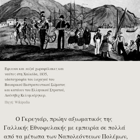
Έφιπποι και πεζοί χωροφύλακες και
ναύτες στη Χαλκίδα, 1835,
υδατογραφία του λοχαγού του
Βαυαρικού Εκστρατευτικού Σώματος
και κατόπιν του Ελληνικού Στρατού,
Λούντβιχ Κελνμπέργκερ.
Πηγή: Wikipedia
Ο Γκρεγιάρ, πρώην αξιωματικός της
Γαλλικής Εθνοφυλακής με εμπειρία σε πολλά
από τα μέτωπα των Ναπολεόντειων Πολέμων,