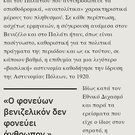
και του Παλατιού που αντιπροσώπευε τα
οπισθοδρομικά, «ανατολίτικα» χαρακτηριστικά
μέρους του πληθυσμού. Σε κάθε περίπτωση,
ασχέτως ερμηνειών, η σύγκρουση ανάμεσα στον
Βενιζέλο και στο Παλάτι ήταν, όπως είναι
πασίγνωστο, καθοριστική για τα πολιτικά
πράγματα της περιόδου και ως εκ τούτου, σε
κάποιον βαθμό, η επιθυμία για μια λιγότερο
«βασιλική» αστυνομία καθοδήγησε την ίδρυση
της Αστυνομίας Πόλεων, το 1920.
Ιδίως κατά τον
Εθνικό Διχασμό
«Ο φονεύων
και παρά τα
βενιζελικόν δεν
ερείσματα που
φονεύει
είχε ο ίδιος στον
στρατό, η
άνθρωπον.»