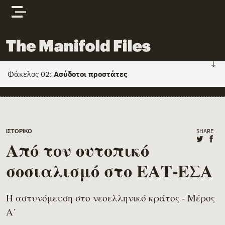
Skip to content
The Manifold Files
Φάκελος 02:
Ασύδοτοι προστάτες
Φάκελος 02: HOME
Κείμενα
Main Page Content
SHARE
ΙΣΤΟΡΙΚΌ
Share o
Shar
Από τον ουτοπικό
Πρόσωπα & φορείς
σοσιαλισμό στο ΕΑΤ-ΕΣΑ
Έγγραφα
Η αστυνόμευση στο νεοελληνικό κράτος - Μέρος
Α΄