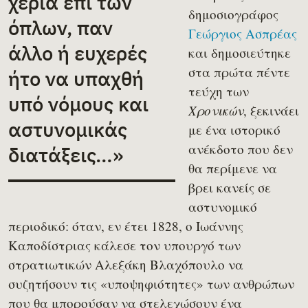
χέρια επί των
δημοσιογράφος
όπλων, παν
Γεώργιος Ασπρέας
άλλο ή ευχερές
και δημοσιεύτηκε
στα πρώτα πέντε
ήτο να υπαχθή
τεύχη των
υπό νόμους και
, ξεκινάει
Χρονικών
αστυνομικάς
με ένα ιστορικό
ανέκδοτο που δεν
διατάξεις…»
θα περίμενε να
βρει κανείς σε
αστυνομικό
περιοδικό: όταν, εν έτει 1828, ο Ιωάννης
Καποδίστριας κάλεσε τον υπουργό των
στρατιωτικών Αλεξάκη Βλαχόπουλο να
συζητήσουν τις «υποψηφιότητες» των ανθρώπων
που θα μπορούσαν να στελεχώσουν ένα