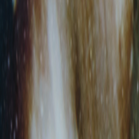
+
Δι
+
Δι
+
Εισ
+
Εκ
+
Ενδ
+
Εν
+
Ευ
+
Ηλ
+
Ια
+
Ιδ