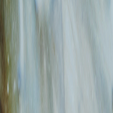
τασκευές
ντρα Ψυχικής Υγείας
νίτης
θάνθρακας
ταφορά & Διανομή
εκτρισμού
Ο
σοκομεία
ιδικά δικαιώματα
ιδοθεσία