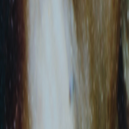
+
Κα
+
Κέ
+
Λιγ
+
Λι
+
Με
Ηλ
+
ΜΚ
+
Νο
+
Πα
+
πα