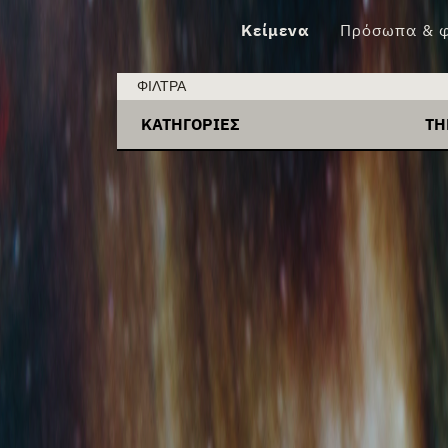
Φάκελος 01
Κείμενα
Πρόσωπα & φ
ΦΊΛΤΡΑ:
ΦΊΛΤΡΑ
ΚΑΤΗΓΟΡΊΕΣ
TH
+
Αγορές ενέργειας
+
ET
+
Απολιγνιτοποίηση
+
Ma
+
Δικαιοσύνη
+
Tar
+
Διοίκηση
+
ΑΔ
+
Ενεργειακός σχεδιασμός
+
Αν
+
Ιδρύματα &
+
Αν
Αποϊδρυματοποίηση
+
Αν