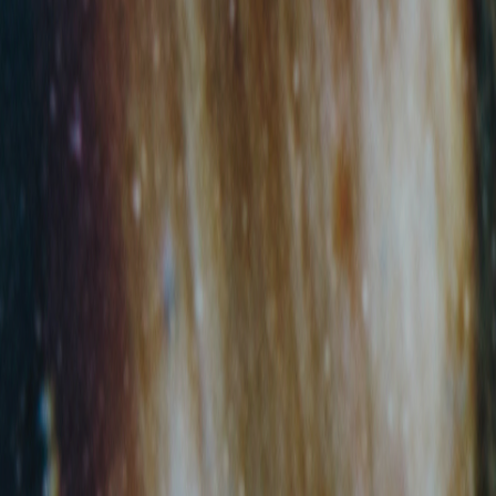
+
Κακοποίηση & παραμέληση
+
Αν
+
Κοινωνική πρόνοια
+
ΑΠ
+
Πολιτική
+
Ασ
+
Αυ
+
Βι
+
Γο
+
Γυν
+
Διά
+
Δι