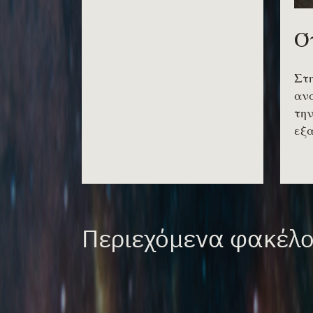
Ό
Στη
ανα
την
εξα
Περιεχόμενα φακέλ