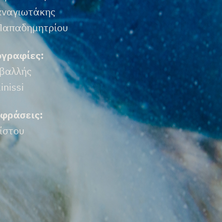
αναγιωτάκης
 Παπαδημητρίου
γραφίες:
αβαλλής
inissi
φράσεις:
ίστου