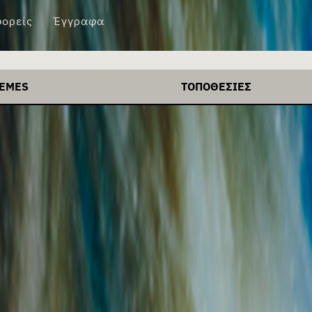
ορείς
Έγγραφα
EMES
ΤΟΠΟΘΕΣΊΕΣ
S
+
Αθήνα
ndatory pool
+
Βόλος
get Model
+
Βρυξέλλες
Ι
+
Ελλάδα
αδοχή
+
ΗΠΑ
απηρία
+
Καλαμάτα
άπτυξη
+
Κόνιτσα