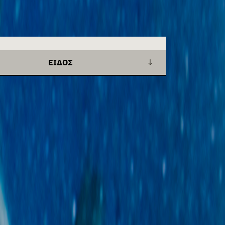
ΕΊΔΟΣ
+
Αναλυτικό ρεπορτάζ
clear all
+
Βίντεο
+
ΕΙΣΑΓΩΓΗ
+
Ιστορικό
+
Μελέτη περίπτωσης
+
Ντοκιμαντέρ
+
Παρατηρητήριο