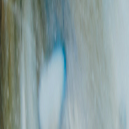
καιώματα εκπομπών
καστήρια
αγγελίες ανηλίκων
κλησία
οοικογενειακή βία
εργόπολις
ρωπαϊκή Ένωση
εκτροπαραγωγή
τροδικαστική ψυχολογία
ρύματα