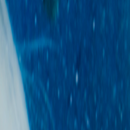
+
Ρεπορτάζ
+
Συνέντευξη