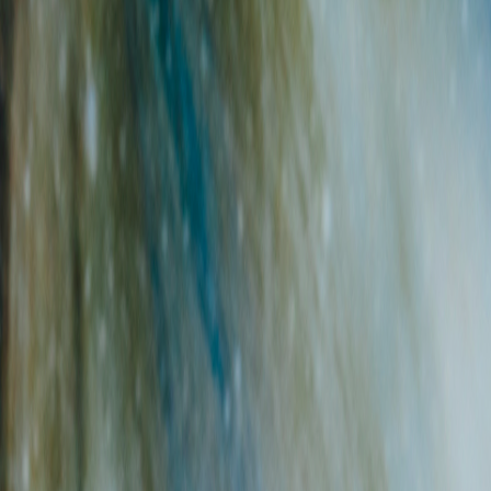
ήλικη παραβατικότητα
+
Λέρος
Ε
+
Λεχαινά
τυνομικό προσωπικό
+
Πτολεμαΐδα
θαιρεσία
+
Πωγωνιανή
ομηχανία
+
Ρέθυμνο
νεϊκή αποξένωση
+
Χίος
αικοκτονίες
λογος για την ενέργεια
καίωμα επικοινωνίας