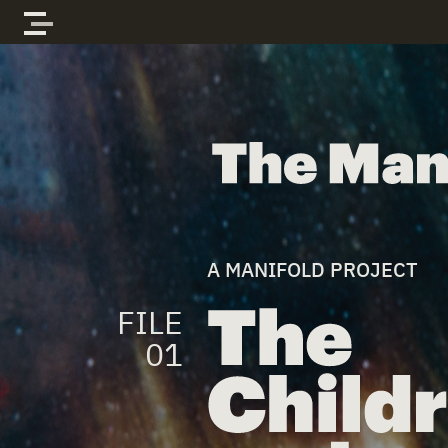
Skip to content
The Manifold Files
A MANIFOLD PROJECT
FILE
01