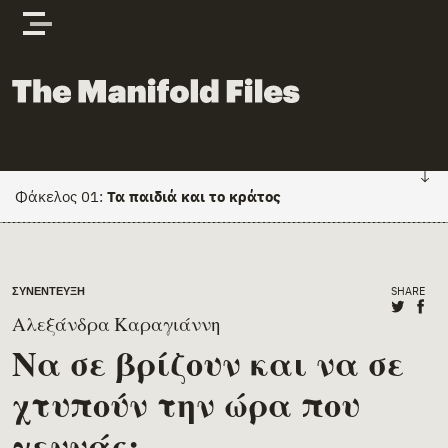
Skip to content
The Manifold Files
Φάκελος 01:
Τα παιδιά και το κράτος
FILE 01: HOME
Main Page Content
SHARE
ΣΥΝΈΝΤΕΥΞΗ
Κείμενα
Share o
Shar
Αλεξάνδρα Καραγιάννη
Πρόσωπα & φορείς
Να σε βρίζουν και να σε
χτυπούν την ώρα που
Έγγραφα
γεννάς;