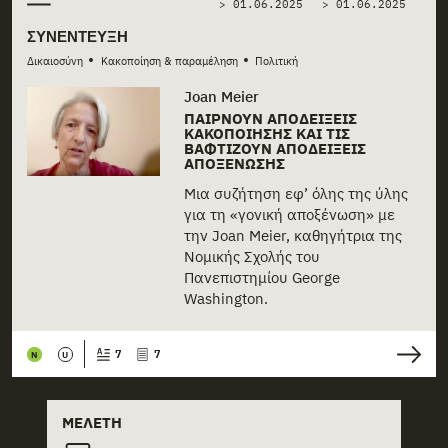
> 01.06.2025
>
01.06.2025
ΣΥΝΈΝΤΕΥΞΗ
•
•
Δικαιοσύνη
Κακοποίηση & παραμέληση
Πολιτική
Joan Meier
ΠΑΊΡΝΟΥΝ ΑΠΟΔΕΊΞΕΙΣ
ΚΑΚΟΠΟΊΗΣΗΣ ΚΑΙ ΤΙΣ
ΒΑΦΤΊΖΟΥΝ ΑΠΟΔΕΊΞΕΙΣ
ΑΠΟΞΈΝΩΣΗΣ
Μια συζήτηση εφ’ όλης της ύλης
για τη «γονική αποξένωση» με
την Joan Meier, καθηγήτρια της
Νομικής Σχολής του
Πανεπιστημίου George
Washington.
7
7
N
U
ΜΕΛΈΤΗ