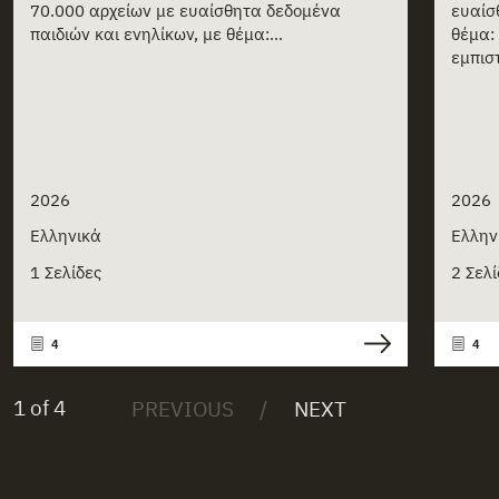
70.000 αρχείων με ευαίσθητα δεδομένα
ευαίσ
παιδιών και ενηλίκων, με θέμα:...
θέμα:
εμπιστ
2026
2026
Ελληνικά
Ελλην
1 Σελίδες
2 Σελί
4
4
1 of 4