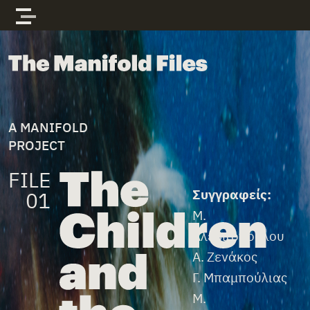
Skip to content
The Manifold Files
A MANIFOLD
PROJECT
FILE
File Credits
Συγγραφείς:
01
Μ.
Αλεβιζοπούλου
Α. Ζενάκος
Γ. Μπαμπούλιας
Μ.