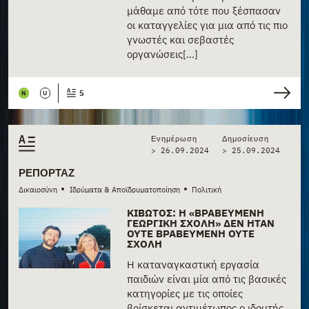
μάθαμε από τότε που ξέσπασαν
οι καταγγελίες για μια από τις πιο
γνωστές και σεβαστές
οργανώσεις[...]
5
N
U
Ενημέρωση
Δημοσίευση
> 26.09.2024
>
25.09.2024
ΡΕΠΟΡΤΆΖ
•
•
Δικαιοσύνη
Ιδρύματα & Αποϊδρυματοποίηση
Πολιτική
ΚΙΒΩΤΌΣ: Η «ΒΡΑΒΕΥΜΈΝΗ
ΓΕΩΡΓΙΚΉ ΣΧΟΛΉ» ΔΕΝ ΉΤΑΝ
ΟΎΤΕ ΒΡΑΒΕΥΜΈΝΗ ΟΎΤΕ
ΣΧΟΛΉ
Η καταναγκαστική εργασία
παιδιών είναι μία από τις βασικές
κατηγορίες με τις οποίες
βρίσκεται αντιμέτωπος ο ιδρυτής