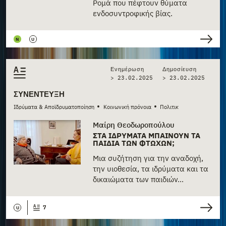
Ρομά που πέφτουν θύματα
ενδοσυντροφικής βίας.
N
U
Ενημέρωση
Δημοσίευση
> 23.02.2025
>
23.02.2025
ΣΥΝΈΝΤΕΥΞΗ
•
•
Ιδρύματα & Αποϊδρυματοποίηση
Κοινωνική πρόνοια
Πολιτική
Μαίρη Θεοδωροπούλου
ΣΤΑ ΙΔΡΎΜΑΤΑ ΜΠΑΊΝΟΥΝ ΤΑ
ΠΑΙΔΙΆ ΤΩΝ ΦΤΩΧΏΝ;
Μια συζήτηση για την αναδοχή,
την υιοθεσία, τα ιδρύματα και τα
δικαιώματα των παιδιών…
7
U