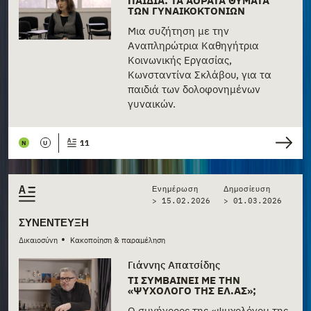
ΤΩΝ ΓΥΝΑΙΚΟΚΤΟΝΙΏΝ
Μια συζήτηση με την
Αναπληρώτρια Καθηγήτρια
Κοινωνικής Εργασίας,
Κωνσταντίνα Σκλάβου, για τα
παιδιά των δολοφονημένων
γυναικών.
11
N
U
Ενημέρωση
Δημοσίευση
> 15.02.2026
>
01.03.2026
ΣΥΝΈΝΤΕΥΞΗ
•
Δικαιοσύνη
Κακοποίηση & παραμέληση
Γιάννης Απατσίδης
ΤΙ ΣΥΜΒΑΊΝΕΙ ΜΕ ΤΗΝ
«ΨΥΧΟΛΌΓΟ ΤΗΣ ΕΛ.ΑΣ»;
Ο συνήγορος της «ψυχολόγου της