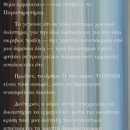
θέμα ερμηνείας» — και απέβαλε το
Παρατηρητήριο.
Το γεγονός ότι σε τόσο σύντομο χρονικό
διάστημα, για την ίδια διάταξη και για την ίδια
ακριβώς πράξη — την γραπτή ανταπόκριση από
μια δημόσια δίκη —, τρία δικαστήρια έχουν
φτάσει σε τρεις ριζικά διαφορετικές ερμηνείες
αποδεικνύει ότι:
Πρώτον, το άρθρο 31 του νόμου 5119/2024
είναι τόσο ασαφές, ώστε να δημιουργεί
ανασφάλεια δικαίου.
Δεύτερον, ο νόμος αυτός υποχρεώνει τα
δικαστήρια να ερμηνεύουν κατά την εκάστοτε
κρίση τους μια διάταξη που ουσιαστικά
απαγορεύει τη γραπτή δημοσιογραφική