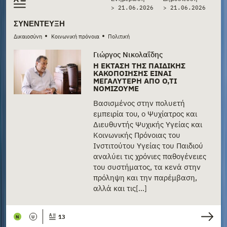
> 21.06.2026
>
21.06.2026
ΣΥΝΈΝΤΕΥΞΗ
•
•
Δικαιοσύνη
Κοινωνική πρόνοια
Πολιτική
Γιώργος Νικολαΐδης
Η ΈΚΤΑΣΗ ΤΗΣ ΠΑΙΔΙΚΉΣ
ΚΑΚΟΠΟΊΗΣΗΣ ΕΊΝΑΙ
ΜΕΓΑΛΎΤΕΡΗ ΑΠΌ Ό,ΤΙ
ΝΟΜΊΖΟΥΜΕ
Βασισμένος στην πολυετή
εμπειρία του, ο Ψυχίατρος και
Διευθυντής Ψυχικής Υγείας και
Κοινωνικής Πρόνοιας του
Ινστιτούτου Υγείας του Παιδιού
αναλύει τις χρόνιες παθογένειες
του συστήματος, τα κενά στην
πρόληψη και την παρέμβαση,
αλλά και τις[...]
13
N
U