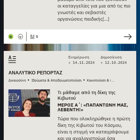
οι καταγγελίες για μια από τις πιο
γνωστές και σεβαστές
οργανώσεις παιδικής[...]
5
N
U
Ενημέρωση
Δημοσίευση
> 14.11.2024
>
12.10.2024
ΑΝΑΛΥΤΙΚΌ ΡΕΠΟΡΤΆΖ
•
•
Δικαιοσύνη
Ιδρύματα & Αποϊδρυματοποίηση
Κακοποίηση & παραμέληση
...
Τι μάθαμε από τη δίκη της
Κιβωτού
ΜΈΡΟΣ Α΄: «ΠΑΠΑΝΤΏΝΗ ΜΑΣ,
ΛΕΒΈΝΤΗ!»
Τώρα που ολοκληρώθηκε η πρώτη
δίκη της Κιβωτού του Κόσμου,
είναι η στιγμή να καταγράψουμε
και να αναλογιστούμε όσα