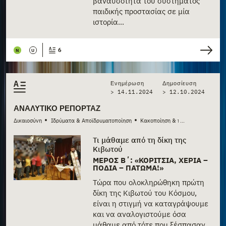
βαναυσότητα του συστήματος
παιδικής προστασίας σε μία
ιστορία…
6
N
U
Ενημέρωση
Δημοσίευση
> 14.11.2024
>
12.10.2024
ΑΝΑΛΥΤΙΚΌ ΡΕΠΟΡΤΆΖ
•
•
Δικαιοσύνη
Ιδρύματα & Αποϊδρυματοποίηση
Κακοποίηση & παραμέληση
...
Τι μάθαμε από τη δίκη της
Κιβωτού
ΜΈΡΟΣ Β΄: «ΚΟΡΊΤΣΙΑ, ΧΈΡΙΑ –
ΠΌΔΙΑ – ΠΆΤΩΜΑ!»
Τώρα που ολοκληρώθηκη πρώτη
δίκη της Κιβωτού του Κόσμου,
είναι η στιγμή να καταγράψουμε
και να αναλογιστούμε όσα
μάθαμε από τότε που ξέσπασαν