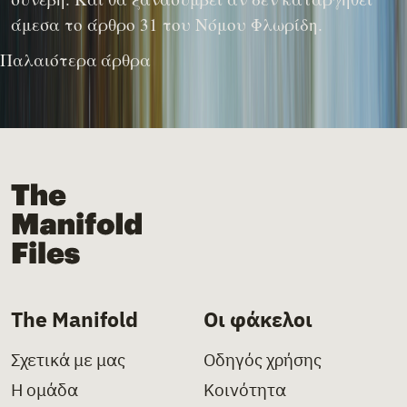
άμεσα το άρθρο 31 του Νόμου Φλωρίδη.
Πλοήγηση άρθρων
Παλαιότερα άρθρα
The Manifold Files
The Manifold
Οι φάκελοι
Σχετικά με μας
Οδηγός χρήσης
Η ομάδα
Κοινότητα