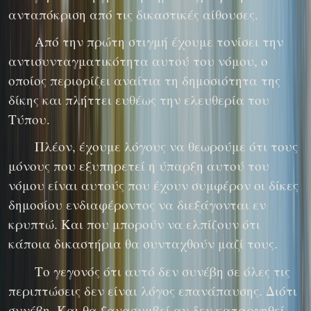
ανταπόκριση από τις δικαστικές αίθουσες.
Από την πρώτη στιγμή έχουμε τονίσει την
αντισυνταγματικότητα αυτού του νόμου, ο
οποίος περιορίζει αναίτια τη δημοσιότητα της
δίκης και πλήττει ευθέως την ελευθερία του
Τύπου.
Πλέον, έχουμε λόγους να θεωρούμε ότι τους
μόνους που εξυπηρετεί η ύπαρξη αυτού του
νόμου είναι αυτούς που έχουν συμφέρον οι δίκες
δημοσίου ενδιαφέροντος να διεξάγονται εν
κρυπτώ. Και που μπορούν να ελπίζουν ότι
κάποια δικαστήρια θα συνταχθούν μαζί τους.
Το γεγονός ότι αυτό δεν συνέβη σε όλες τις
περιπτώσεις δεν είναι λόγος επανάπαυσης. Διότι
συνέβη. Και θα ξανασυμβεί αν δεν καταργηθεί