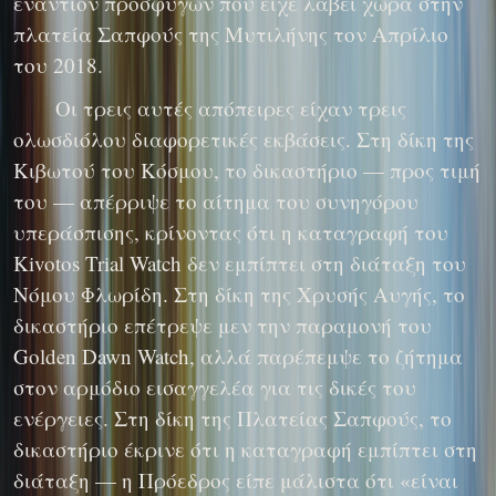
εναντίον προσφύγων που είχε λάβει χώρα στην
πλατεία Σαπφούς της Μυτιλήνης τον Απρίλιο
του 2018.
Οι τρεις αυτές απόπειρες είχαν τρεις
ολωσδιόλου διαφορετικές εκβάσεις. Στη δίκη της
Κιβωτού του Κόσμου, το δικαστήριο — προς τιμή
του — απέρριψε το αίτημα του συνηγόρου
υπεράσπισης, κρίνοντας ότι η καταγραφή του
Kivotos Trial Watch δεν εμπίπτει στη διάταξη του
Νόμου Φλωρίδη. Στη δίκη της Χρυσής Αυγής, το
δικαστήριο επέτρεψε μεν την παραμονή του
Golden Dawn Watch, αλλά παρέπεμψε το ζήτημα
στον αρμόδιο εισαγγελέα για τις δικές του
ενέργειες. Στη δίκη της Πλατείας Σαπφούς, το
δικαστήριο έκρινε ότι η καταγραφή εμπίπτει στη
διάταξη — η Πρόεδρος είπε μάλιστα ότι «είναι