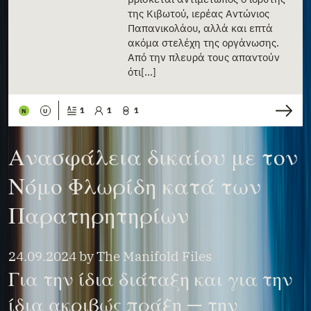
της Κιβωτού, ιερέας Αντώνιος
Παπανικολάου, αλλά και επτά
ακόμα στελέχη της οργάνωσης.
Από την πλευρά τους απαντούν
ότι[...]
1
1
1
N
U
Ανασφάλεια δικαίου με τον
Νόμο Φλωρίδη κατά των
Παρατηρητηρίων
24.09.2024
by
The Manifold Files
Για την ίδια διάταξη και για την
ίδια ακριβώς πράξη — την