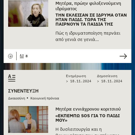
Μητέρα, πρώην φιλοξενούμενη
ιδρύματος
ΤΗΝ ΈΚΛΕΙΣΑΝ ΣΕ ΊΔΡΥΜΑ ΌΤΑΝ
ΉΤΑΝ ΠΑΙΔΊ. ΤΏΡΑ ΤΗΣ
ΠΑΊΡΝΟΥΝ ΤΑ ΠΑΙΔΙΆ ΤΗΣ
Πώς η ιδρυματοποίηση περνάει
από γενιά σε γενιά…
8
U
Ενημέρωση
Δημοσίευση
> 18.11.2024
>
18.11.2024
ΣΥΝΈΝΤΕΥΞΗ
•
Δικαιοσύνη
Κοινωνική πρόνοια
Μητέρα εννιάχρονου κοριτσιού
«ΕΚΠΈΜΠΩ SOS ΓΙΑ ΤΟ ΠΑΙΔΊ
ΜΟΥ»
Η δυσλειτουργία και η