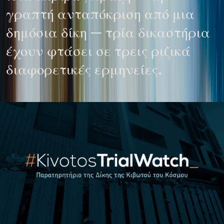
γραπτή ανταπόκριση από μια
δημόσια δίκη — τρία δικαστήρια
έχουν φτάσει σε τρεις ριζικά
διαφορετικές ερμηνείες.