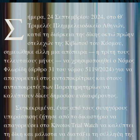
Σ
ήμερα, 24 Σεπτεμβρίου 2024, στο Θ ́
Τριμελές Πλημμελειοδικείο Αθηνών,
κατά τη διάρκεια της δίκης οκτώ πρώην
στελεχών της Κιβωτού του Κόσμου,
σημειώθηκε άλλη μια απόπειρα — η τρίτη τους
τελευταίους μήνες — να χρησιμοποιηθεί ο Νόμος
Φλωρίδη (άρθρο 31 του νόμου 5119/2024) για να
απαγορευτεί στις ανταποκρίτριες και στους
ανταποκριτές των Παρατηρητηρίων να
καλύπτουν δίκες δημοσίου ενδιαφέροντος.
Συγκεκριμένα, ένας από τους συνηγόρους
υπεράσπισης ζήτησε από το δικαστήριο να
απαγορεύσει στο Kivotos Trial Watch να καλύπτει
τη δίκη και μάλιστα να διατάξει τη σύλληψη της