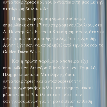
ανταποκρίτριας και του ανταποκριτή μας με την
αυτόφωρη διαδικασία.
H προηγούμενη παρόμοια απόπειρα
σημειώθηκε στις 17 του περασμένου Ιουλίου, στο
Α΄ Πενταμελές Εφετείο Κακουργημάτων, όταν οι
συνήγοροι υπεράσπισης στελεχών της Χρυσής
Αυγής ζήτησαν να αποβληθεί από την αίθουσα το
Golden Dawn Watch.
Και η πρώτη παρόμοια απόπειρα είχε
σημειωθεί τη Δευτέρα 8 Ιουλίου, στο Τριμελές
Πλημμελειοδικείο Μυτιλήνης, όπου
ανταποκρίτριες και ανταποκριτές της
δημοσιογραφικής ομάδας του ενημερωτικού
μέσου OmniaTV κάλυπταν τη δίκη των
κατηγορούμενων για τη ρατσιστική επίθεση