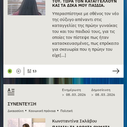
ΤΟΥ. ΤΏΡΑ ΤΟΝ ΚΑΤΑΓΓΈΛΛΟΥΝ
ΚΑΙ ΤΑ ΔΙΚΆ ΜΟΥ ΠΑΙΔΙΆ.
Υπερασπίστηκε με σθένος τον νέο
της σύζυγο απέναντι στις
καταγγελίες της πρώην γυναίκας
του και του παιδιού τους, για τις
οποίες τον πίστεψε πως ήταν
κατασκευασμένες, πως επρόκειτο
για σκευωρία που η πρώην του
είχε[...]
13
N
U
Ενημέρωση
Δημοσίευση
> 08.03.2026
>
08.03.2026
ΣΥΝΈΝΤΕΥΞΗ
•
•
Δικαιοσύνη
Κοινωνική πρόνοια
Πολιτική
Κωνσταντίνα Σκλάβου
ΠΑΙΔΙΆ: ΤΑ ΑΌΡΑΤΑ ΘΎΜΑΤΑ