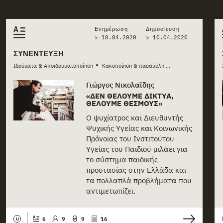
Related stories
Ενημέρωση
Δημοσίευση
> 10.04.2020
>
10.04.2020
ΣΥΝΈΝΤΕΥΞΗ
•
•
Ιδρύματα & Αποϊδρυματοποίηση
Κακοποίηση & παραμέληση
Κοινωνική πρόνο
...
Γιώργος Νικολαΐδης
«ΔΕΝ ΘΈΛΟΥΜΕ ΔΊΚΤΥΑ,
ΘΈΛΟΥΜΕ ΘΕΣΜΟΎΣ»
Ο ψυχίατρος και Διευθυντής
Ψυχικής Υγείας και Κοινωνικής
Πρόνοιας του Ινστιτούτου
Υγείας του Παιδιού μιλάει για
το σύστημα παιδικής
προστασίας στην Ελλάδα και
τα πολλαπλά προβλήματα που
αντιμετωπίζει.
6
9
9
16
U