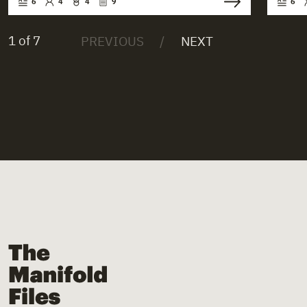
6
4
4
9
6
1 of 7
The Manifold Files