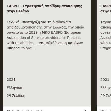
EASPD – Στρατηγική αποϊδρυματοποίησης
EASPD
στην Ελλάδα
στην 
Τεχνική υποστήριξη για τη διαδικασία
Τεχνι
αποϊδρυματοποίησης στην Ελλάδα, την οποία
αποϊδ
συνέταξε το 2019 η ΜΚΟ EASPD (European
συνέτ
Association of Service providers for Persons
Associ
with Disabilities, Ευρωπαϊκή Ένωση παρόχων
with 
υπηρεσιών για...
υπηρεσ
2021
2021
Ελληνικά
Ελλην
29 Σελίδες
29 Σε