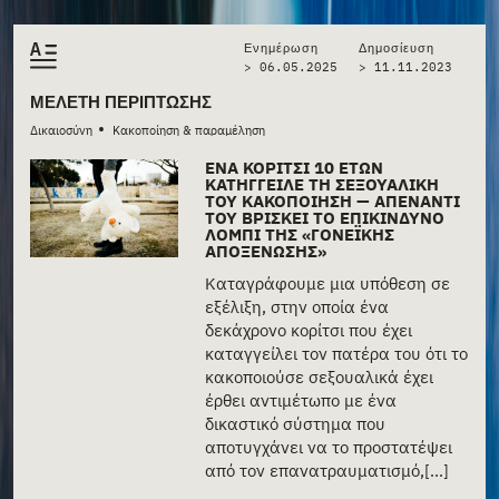
Ενημέρωση
Δημοσίευση
> 06.05.2025
>
11.11.2023
ΜΕΛΈΤΗ ΠΕΡΊΠΤΩΣΗΣ
•
Δικαιοσύνη
Κακοποίηση & παραμέληση
ΈΝΑ ΚΟΡΊΤΣΙ 10 ΕΤΏΝ
ΚΑΤΉΓΓΕΙΛΕ ΤΗ ΣΕΞΟΥΑΛΙΚΉ
ΤΟΥ ΚΑΚΟΠΟΊΗΣΗ — ΑΠΈΝΑΝΤΊ
ΤΟΥ ΒΡΊΣΚΕΙ ΤΟ ΕΠΙΚΊΝΔΥΝΟ
ΛΌΜΠΙ ΤΗΣ «ΓΟΝΕΪΚΉΣ
ΑΠΟΞΈΝΩΣΗΣ»
Καταγράφουμε μια υπόθεση σε
εξέλιξη, στην οποία ένα
δεκάχρονο κορίτσι που έχει
καταγγείλει τον πατέρα του ότι το
κακοποιούσε σεξουαλικά έχει
έρθει αντιμέτωπο με ένα
δικαστικό σύστημα που
αποτυγχάνει να το προστατέψει
από τον επανατραυματισμό,[...]