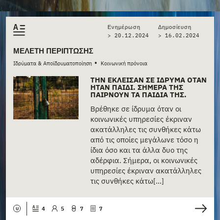
Ενημέρωση
Δημοσίευση
> 20.12.2024
>
16.02.2024
ΜΕΛΈΤΗ ΠΕΡΊΠΤΩΣΗΣ
•
Ιδρύματα & Αποϊδρυματοποίηση
Κοινωνική πρόνοια
ΤΗΝ ΈΚΛΕΙΣΑΝ ΣΕ ΊΔΡΥΜΑ ΌΤΑΝ
ΉΤΑΝ ΠΑΙΔΊ. ΣΉΜΕΡΑ ΤΗΣ
ΠΑΊΡΝΟΥΝ ΤΑ ΠΑΙΔΙΆ ΤΗΣ.
Βρέθηκε σε ίδρυμα όταν οι
κοινωνικές υπηρεσίες έκριναν
ακατάλληλες τις συνθήκες κάτω
από τις οποίες μεγάλωνε τόσο η
ίδια όσο και τα άλλα δυο της
αδέρφια. Σήμερα, οι κοινωνικές
υπηρεσίες έκριναν ακατάλληλες
τις συνθήκες κάτω[...]
4
5
7
7
U