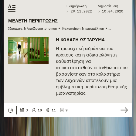
Ενημέρωση
Δημοσίευση
> 29.11.2022
>
10.04.2020
ΜΕΛΈΤΗ ΠΕΡΊΠΤΩΣΗΣ
•
•
Ιδρύματα & Αποϊδρυματοποίηση
Κακοποίηση & παραμέληση
Κοινωνική πρόνο
...
Η ΚΌΛΑΣΗ ΩΣ ΊΔΡΥΜΑ
Η τρομαχτική αδράνεια του
κράτους και η αδικαιολόγητη
καθυστέρηση να
αποκατασταθούν οι άνθρωποι που
βασανίστηκαν στο κολαστήριο
των Λεχαινών αποτελούν μια
εμβληματική περίπτωση θεσμικής
μισαναπηρίας.
3
10
11
9
U