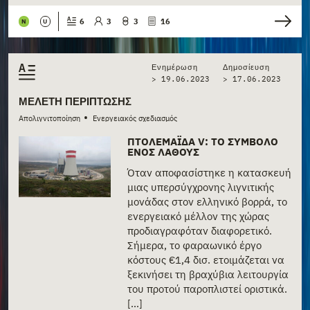
6
3
3
16
N
U
Ενημέρωση
Δημοσίευση
> 19.06.2023
>
17.06.2023
ΜΕΛΈΤΗ ΠΕΡΊΠΤΩΣΗΣ
•
Απολιγνιτοποίηση
Ενεργειακός σχεδιασμός
ΠΤΟΛΕΜΑΪ́ΔΑ V: ΤΟ ΣΎΜΒΟΛΟ
ΕΝΌΣ ΛΆΘΟΥΣ
Όταν αποφασίστηκε η κατασκευή
μιας υπερσύγχρονης λιγνιτικής
μονάδας στον ελληνικό βορρά, το
ενεργειακό μέλλον της χώρας
προδιαγραφόταν διαφορετικό.
Σήμερα, το φαραωνικό έργο
κόστους €1,4 δισ. ετοιμάζεται να
ξεκινήσει τη βραχύβια λειτουργία
του προτού παροπλιστεί οριστικά.
[...]