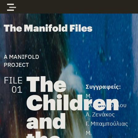
Skip to content
The Manifold Files
A MANIFOLD
PROJECT
FILE
File Credits
Συγγραφείς:
01
Μ.
Αλεβιζοπούλου
Α. Ζενάκος
Γ. Μπαμπούλιας
Μ.