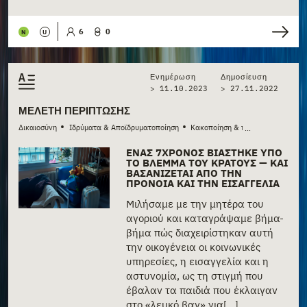
6
0
N
U
Ενημέρωση
Δημοσίευση
> 11.10.2023
>
27.11.2022
ΜΕΛΈΤΗ ΠΕΡΊΠΤΩΣΗΣ
•
•
•
Δικαιοσύνη
Ιδρύματα & Αποϊδρυματοποίηση
Κακοποίηση & παραμέληση
Κο
...
ΈΝΑΣ 7ΧΡΟΝΟΣ ΒΙΆΣΤΗΚΕ ΥΠΌ
ΤΟ ΒΛΈΜΜΑ ΤΟΥ ΚΡΆΤΟΥΣ — ΚΑΙ
ΒΑΣΑΝΊΖΕΤΑΙ ΑΠΌ ΤΗΝ
ΠΡΌΝΟΙΑ ΚΑΙ ΤΗΝ ΕΙΣΑΓΓΕΛΊΑ
Μιλήσαμε με την μητέρα του
αγοριού και καταγράψαμε βήμα-
βήμα πώς διαχειρίστηκαν αυτή
την οικογένεια οι κοινωνικές
υπηρεσίες, η εισαγγελία και η
αστυνομία, ως τη στιγμή που
έβαλαν τα παιδιά που έκλαιγαν
στο «λευκό βαν» για[...]