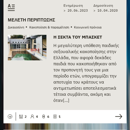
Ενημέρωση
Δημοσίευση
> 20.06.2023
>
10.04.2020
ΜΕΛΈΤΗ ΠΕΡΊΠΤΩΣΗΣ
•
•
Δικαιοσύνη
Κακοποίηση & παραμέληση
Κοινωνική πρόνοια
Η ΣΈΚΤΑ ΤΟΥ ΜΠΆΣΚΕΤ
Η μεγαλύτερη υπόθεση παιδικής
σεξουαλικής κακοποίησης στην
Ελλάδα, που αφορά δεκάδες
παιδιά που κακοποιήθηκαν από
τον προπονητή τους για μια
περίοδο ετών, υπογραμμίζει την
αποτυχία του κράτους να
αντιμετωπίσει αποτελεσματικά
τέτοια συμβάντα, ακόμη και
όταν[...]
2
4
6
1
U