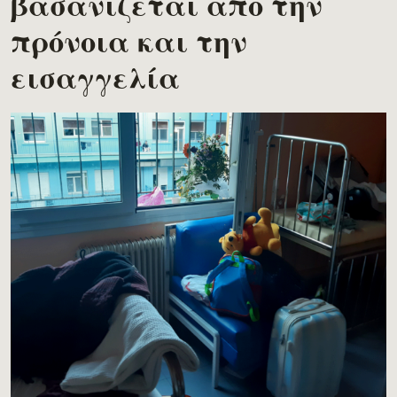
βασανίζεται από την
πρόνοια και την
εισαγγελία