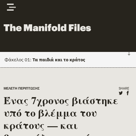
Skip to content
The Manifold Files
Φάκελος 01:
Τα παιδιά και το κράτος
FILE 01: HOME
Main Page Content
SHARE
ΜΕΛΈΤΗ ΠΕΡΊΠΤΩΣΗΣ
Κείμενα
Share o
Shar
Ένας 7χρονος βιάστηκε
Πρόσωπα & φορείς
υπό το βλέμμα του
Έγγραφα
κράτους — και