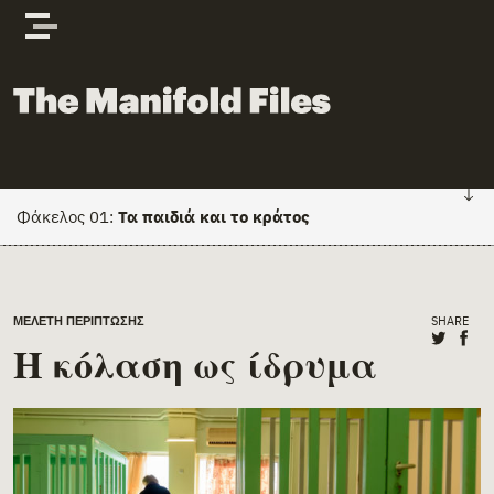
Skip to content
The Manifold Files
Φάκελος 01:
Τα παιδιά και το κράτος
FILE 01: HOME
Main Page Content
SHARE
ΜΕΛΈΤΗ ΠΕΡΊΠΤΩΣΗΣ
Κείμενα
Share o
Shar
Η κόλαση ως ίδρυμα
Πρόσωπα & φορείς
Έγγραφα