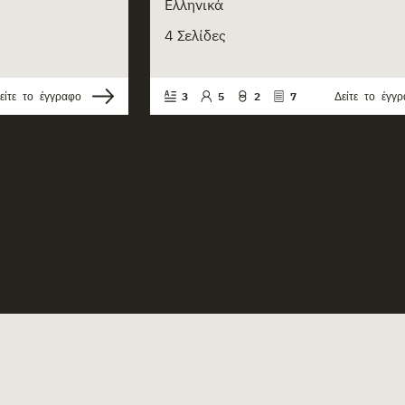
Ελληνικά
4 Σελίδες
είτε το έγγραφο
3
5
2
7
Δείτε το έγγ