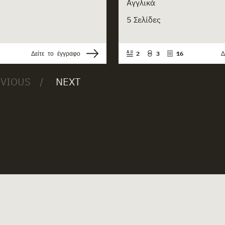
Αγγλικά
5 Σελίδες
Δείτε το έγγραφο
2
3
16
Δ