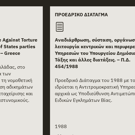
ΠΡΟΕΔΡΙΚΌ ΔΙΆΤΑΓΜΑ
 Against Torture
Αναδιάρθρωση, σύσταση, οργάνωσ
f States parties
λειτουργία κεντρικών και περιφερ
– Greece
Υπηρεσιών του Υπουργείου Δημόσι
Τάξης και άλλες διατάξεις. – Π.Δ.
454/1988
λλάδας, στο
ά των
 τη νομοθετική
Προεδρικό Διάταγμα του 1988 με το
ιση αδικημάτων
ιδρύεται η Αντιτρομοκρατική Υπηρεσ
ταχείρισης και
αρχικά ως Υποδιεύθυνση Αντιμετώπ
στυνομικούς.
Ειδικών Εγκλημάτων Βίας.
1988