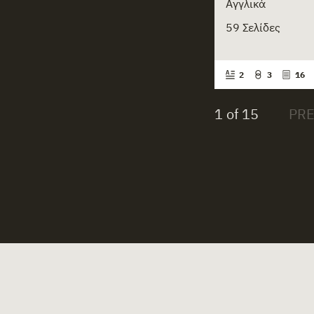
Αγγλικά
59 Σελίδες
2
3
16
1 of 15