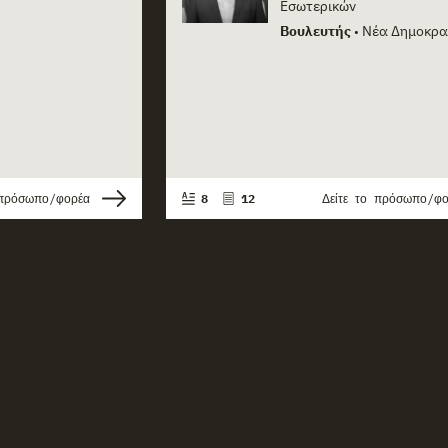
Εσωτερικών
Βουλευτής
Νέα Δημοκρα
•
 πρόσωπο/φορέα
8
12
Δείτε το πρόσωπο/φ