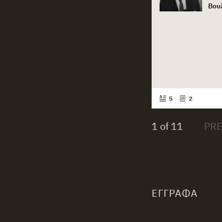
Βου
5
2
1 of 11
ΈΓΓΡΑΦΑ