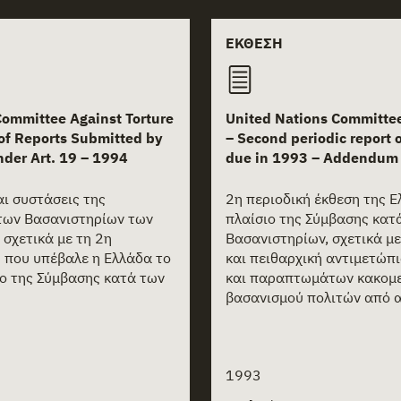
documents
ΕΚΘΕΣΗ
Committee Against Torture
United Nations Committee
 of Reports Submitted by
– Second periodic report o
nder Art. 19 – 1994
due in 1993 – Addendum 
ι συστάσεις της
2η περιοδική έκθεση της Ε
των Βασανιστηρίων των
πλαίσιο της Σύμβασης κατ
σχετικά με τη 2η
Βασανιστηρίων, σχετικά με
η που υπέβαλε η Ελλάδα το
και πειθαρχική αντιμετώπ
ιο της Σύμβασης κατά των
και παραπτωμάτων κακομε
βασανισμού πολιτών από α
1993