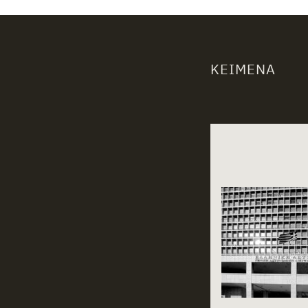
ΚΕΊΜΕΝΑ
Related st