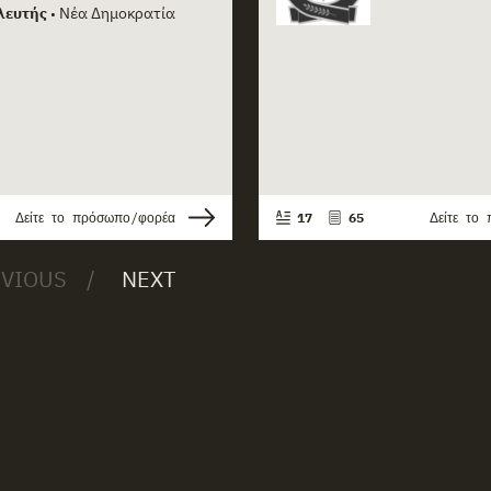
λευτής
Νέα Δημοκρατία
•
Δείτε το πρόσωπο/φορέα
17
65
Δείτε το