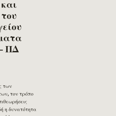
 και
 του
γείου
έματα
– ΠΔ
ς των
των, τον τρόπο
πιθεωρήσεις
δή η δυνατότητα