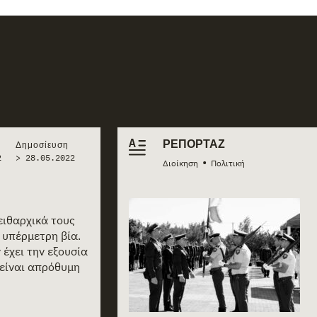
ΡΕΠΟΡΤΆΖ
Δημοσίευση
2
>
28.05.2022
•
Διοίκηση
Πολιτική
ειθαρχικά τους
 υπέρμετρη βία.
 έχει την εξουσία
 είναι απρόθυμη