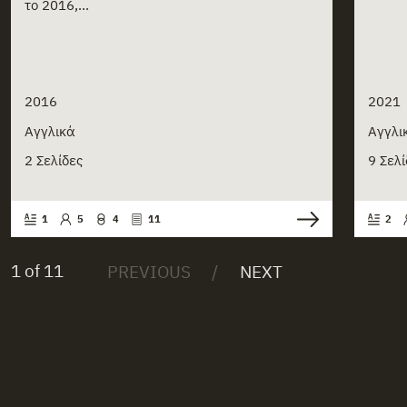
το 2016,...
2016
2021
Αγγλικά
Αγγλι
2 Σελίδες
9 Σελί
1
5
4
11
2
1 of 11