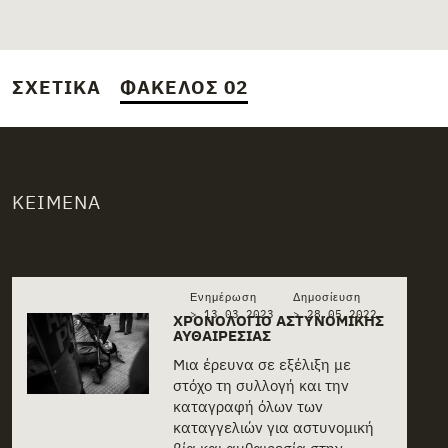
ΣΧΕΤΙΚΆ
ΦΆΚΕΛΟΣ 02
ΚΕΊΜΕΝΑ
Related stories
Ενημέρωση
Δημοσίευση
> 13.03.2023
>
28.05.2022
ΧΡΟΝΟΛΌΓΙΟ ΑΣΤΥΝΟΜΙΚΉΣ
ΑΥΘΑΙΡΕΣΊΑΣ
Μια έρευνα σε εξέλιξη με
στόχο τη συλλογή και την
καταγραφή όλων των
καταγγελιών για αστυνομική