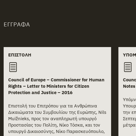
ΈΓΓΡΑΦΑ
Related documents
ΕΠΙΣΤΟΛΉ
ΥΠΌ
Council of Europe – Commissioner for Human
Counc
Rights – Letter to Ministers for Citizen
Notes
Protection and Justice – 2016
Υπόμν
Επιστολή του Επιτρόπου για τα Ανθρώπινα
Υπουρ
Δικαιώματα του Συμβουλίου της Ευρώπης, Nils
την ε
Muižnieks, προς τον αναπληρωτή υπουργό
Σεπτε
Προστασίας του Πολίτη, Νίκο Τόσκα, και τον
μέτρα 
υπουργό Δικαιοσύνης, Νίκο Παρασκευόπουλο,