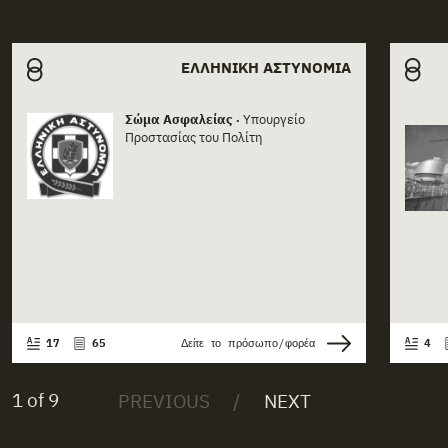
Related actors
ΕΛΛΗΝΙΚΉ ΑΣΤΥΝΟΜΊΑ
Σώμα Ασφαλείας
Υπουργείο
Actor card content
•
Act
Προστασίας του Πολίτη
17
65
Δείτε το πρόσωπο/φορέα
4
1 of 9