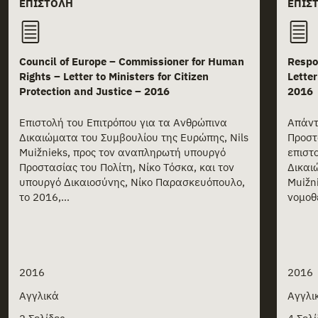
ΕΠΙΣΤΟΛΉ
ΕΠΙΣ
Council of Europe – Commissioner for Human
Respon
Rights – Letter to Ministers for Citizen
Lette
Protection and Justice – 2016
2016
Επιστολή του Επιτρόπου για τα Ανθρώπινα
Απάντ
Δικαιώματα του Συμβουλίου της Ευρώπης, Nils
Προστ
Muižnieks, προς τον αναπληρωτή υπουργό
επιστ
Προστασίας του Πολίτη, Νίκο Τόσκα, και τον
Δικαι
υπουργό Δικαιοσύνης, Νίκο Παρασκευόπουλο,
Muižni
το 2016,...
νομοθ
2016
2016
Αγγλικά
Αγγλι