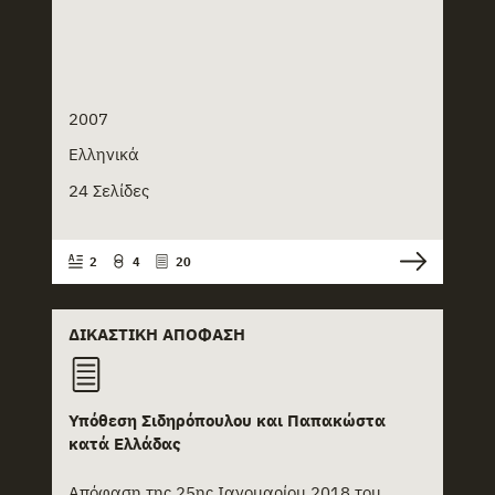
+
Πρακτικά
+
Πράσινη βίβλος
2007
+
Προεδρικό Διάταγμα
Ελληνικά
+
Προσφυγή
24 Σελίδες
+
Συνθήκη
2
4
20
+
Συστάσεις
ΔΙΚΑΣΤΙΚΉ ΑΠΌΦΑΣΗ
+
Σχέδιο νόμου
+
Υπόμνημα
Υπόθεση Σιδηρόπουλου και Παπακώστα
+
Ψήφισμα
κατά Ελλάδας
Απόφαση της 25ης Ιανουαρίου 2018 του