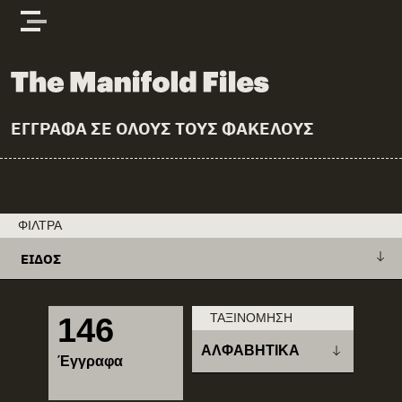
Skip to content
The Manifold Files
ΕΓΓΡΑΦΑ ΣΕ ΟΛΟΥΣ ΤΟΥΣ ΦΑΚΕΛΟΥΣ
ΦΊΛΤΡΑ
ΕΊΔΟΣ
+
Ανακοίνωση
clear all
ΤΑΞΙΝΌΜΗΣΗ
146
+
Απάντηση
ΑΛΦΑΒΗΤΙΚΑ
Έγγραφα
+
Απόφαση