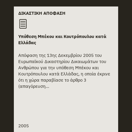
+
Βασιλικό Διάταγμα
ΔΙΚΑΣΤΙΚΉ ΑΠΌΦΑΣΗ
+
Δελτίο Τύπου
+
Δήλωση
Υπόθεση Μπέκου και Κουτρόπουλου κατά
Ελλάδας
+
Διεθνής σύμβαση
Απόφαση της 13ης Δεκεμβρίου 2005 του
+
Δικαστική Απόφαση
Ευρωπαϊκού Δικαστηρίου Δικαιωμάτων του
Ανθρώπου για την υπόθεση Μπέκου και
+
Εγχειρίδιο
Κουτρόπουλου κατά Ελλάδας, η οποία έκρινε
ότι η χώρα παραβίασε το άρθρο 3
+
Εκθεση
(απαγόρευση...
+
Έκθεση
+
Επίκαιρη ερώτηση
+
Επιστολή
2005