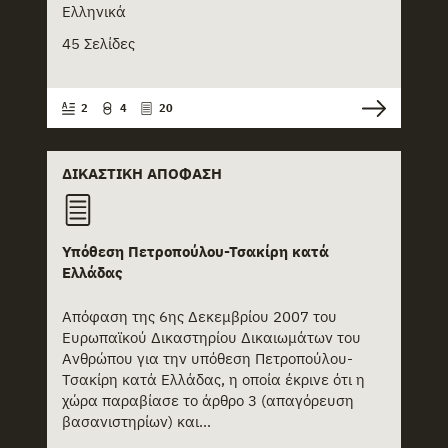
+
Ευρωπαϊκός κανονισμός
Ελληνικά
45 Σελίδες
+
Κείμενο διαβούλευσης
+
Κείμενο ομιλίας
2
4
20
+
Κείμενο πολιτικής
ΔΙΚΑΣΤΙΚΉ ΑΠΌΦΑΣΗ
+
Κείμενο προτάσεων
+
Λευκή βίβλος
Υπόθεση Πετροπούλου-Τσακίρη κατά
+
Μελέτη
Ελλάδας
+
Νομοθετικό Διάταγμα
Απόφαση της 6ης Δεκεμβρίου 2007 του
Ευρωπαϊκού Δικαστηρίου Δικαιωμάτων του
+
Νόμος
Ανθρώπου για την υπόθεση Πετροπούλου-
Τσακίρη κατά Ελλάδας, η οποία έκρινε ότι η
+
Οδηγία ΕΕ
χώρα παραβίασε το άρθρο 3 (απαγόρευση
βασανιστηρίων) και...
+
Πόρισμα