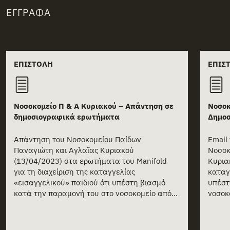
ΈΓΓΡΑΦΑ
Related documents
ΕΠΙΣΤΟΛΉ
ΕΠΙΣ
Νοσοκομείο Π & Α Κυριακού – Απάντηση σε
Νοσοκ
δημοσιογραφικά ερωτήματα
Δημο
Απάντηση του Νοσοκομείου Παίδων
Email
Παναγιώτη και Αγλαΐας Κυριακού
Νοσοκ
(13/04/2023) στα ερωτήματα του Manifold
Κυρια
για τη διαχείριση της καταγγελίας
καταγ
«εισαγγελικού» παιδιού ότι υπέστη βιασμό
υπέστ
κατά την παραμονή του στο νοσοκομείο από...
νοσοκο