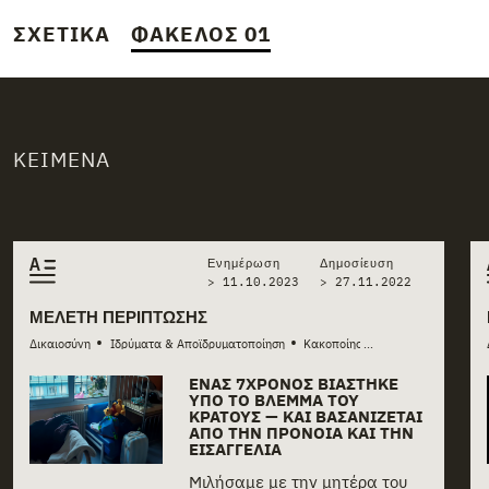
ΣΧΕΤΙΚΆ
ΦΆΚΕΛΟΣ 01
ΚΕΊΜΕΝΑ
Related stories
Ενημέρωση
Δημοσίευση
> 11.10.2023
>
27.11.2022
ΜΕΛΈΤΗ ΠΕΡΊΠΤΩΣΗΣ
•
•
•
Δικαιοσύνη
Ιδρύματα & Αποϊδρυματοποίηση
Κακοποίηση & παραμέληση
Κο
...
ΈΝΑΣ 7ΧΡΟΝΟΣ ΒΙΆΣΤΗΚΕ
ΥΠΌ ΤΟ ΒΛΈΜΜΑ ΤΟΥ
ΚΡΆΤΟΥΣ — ΚΑΙ ΒΑΣΑΝΊΖΕΤΑΙ
ΑΠΌ ΤΗΝ ΠΡΌΝΟΙΑ ΚΑΙ ΤΗΝ
ΕΙΣΑΓΓΕΛΊΑ
Μιλήσαμε με την μητέρα του