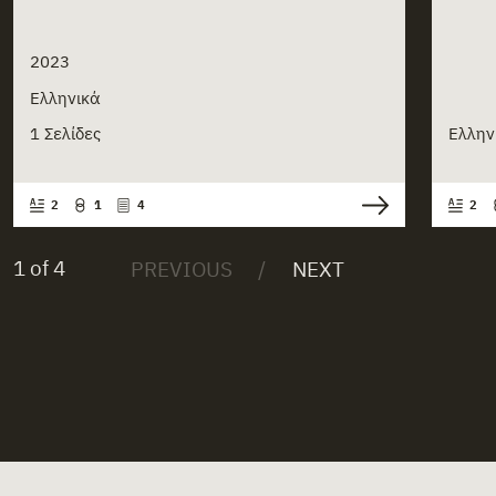
2023
Ελληνικά
1 Σελίδες
Ελλην
2
1
4
2
1 of 4