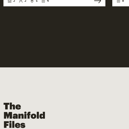
2
2
1
4
8
The Manifold Files