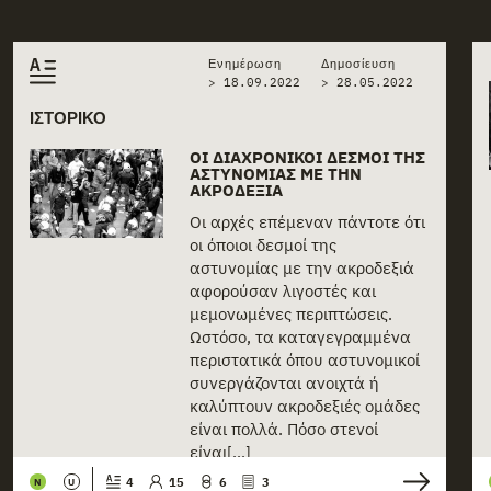
Related stories
Ενημέρωση
Δημοσίευση
> 18.09.2022
>
28.05.2022
ΙΣΤΟΡΙΚΌ
ΟΙ ΔΙΑΧΡΟΝΙΚΟΊ ΔΕΣΜΟΊ ΤΗΣ
ΑΣΤΥΝΟΜΊΑΣ ΜΕ ΤΗΝ
ΑΚΡΟΔΕΞΙΆ
Οι αρχές επέμεναν πάντοτε ότι
οι όποιοι δεσμοί της
αστυνομίας με την ακροδεξιά
αφορούσαν λιγοστές και
μεμονωμένες περιπτώσεις.
Ωστόσο, τα καταγεγραμμένα
περιστατικά όπου αστυνομικοί
συνεργάζονται ανοιχτά ή
καλύπτουν ακροδεξιές ομάδες
είναι πολλά. Πόσο στενοί
είναι[...]
4
15
6
3
N
U