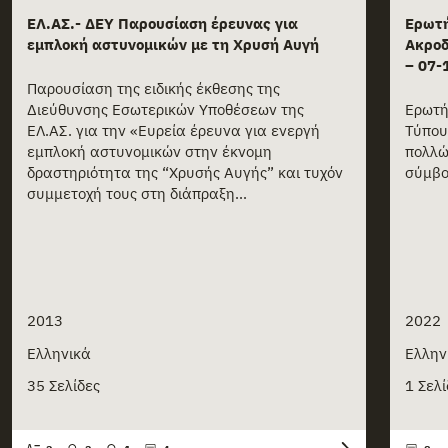
ΕΛ.ΑΣ.- ΔΕΥ Παρουσίαση έρευνας για
Ερωτή
εμπλοκή αστυνομικών με τη Χρυσή Αυγή
Ακροδ
– 07-
Παρουσίαση της ειδικής έκθεσης της
Διεύθυνσης Εσωτερικών Υποθέσεων της
Ερωτή
ΕΛ.ΑΣ. για την «Ευρεία έρευνα για ενεργή
Τύπου
εμπλοκή αστυνομικών στην έκνομη
πολλώ
δραστηριότητα της “Χρυσής Αυγής” και τυχόν
σύμβολ
συμμετοχή τους στη διάπραξη...
2013
2022
Ελληνικά
Ελλην
35 Σελίδες
1 Σελί