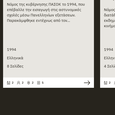
Νόμος της κυβέρνησης ΠΑΣΟΚ το 1994, που
επέβαλλε την εισαγωγή στις αστυνομικές
Νόμος
σχολές μέσω Πανελληνίων εξετάσεων.
διατά
Παρακάμφθηκε εντέχνως από τον...
εκδημ
κινήμ
1994
1994
Ελληνικά
Ελλην
8 Σελίδες
4 Σελί
2
2
2
5
2