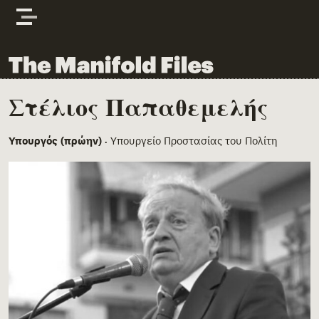
Skip to content
The Manifold Files
Στέλιος Παπαθεμελής
Main Page Content
Υπουργός (πρώην)
Υπουργείο Προστασίας του Πολίτη
•