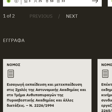
3
25
10
33
N
U
1 of 2
ΈΓΓΡΑΦΑ
Related documents
ΝΌΜΟΣ
ΝΌΜ
Εισαγωγή εκπαίδευση και μετεκπαίδευση
Επέκτ
στις Σχολές της Αστυνομικής Ακαδημίας και
εκδημ
στο Τμήμα Ανθυποπυραγών της
κινήμ
Πυροσβεστικής Ακαδημίας και άλλες
συνδι
διατάξεις. – Ν. 2226/1994
εργαζ
2265