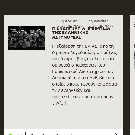
Related stories
Ενημέρωση
Δημοσίευση
> 06.06.2022
>
28.05.2022
Η ΕΝΔΗΜΙΚΉ ΑΤΙΜΩΡΗΣΊΑ
ΤΗΣ ΕΛΛΗΝΙΚΉΣ
ΑΣΤΥΝΟΜΊΑΣ
Η εξαίρεση της ΕΛ.ΑΣ. από τη
δημόσια λογοδοσία για πράξεις
παράνομης βίας στηλιτεύεται
σε σειρά αποφάσεων του
Ευρωπαϊκού Δικαστηρίου των
Δικαιωμάτων του Ανθρώπου, οι
οποίες αποτυπώνουν το φάσμα
των ενεργειών και
παραλείψεων που συντηρούν
την[...]