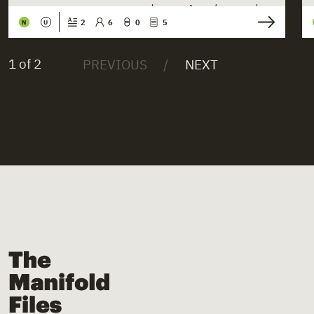
προτού παροπλιστεί οριστικά.
[...]
2
6
0
5
N
U
1 of 2
The Manifold Files