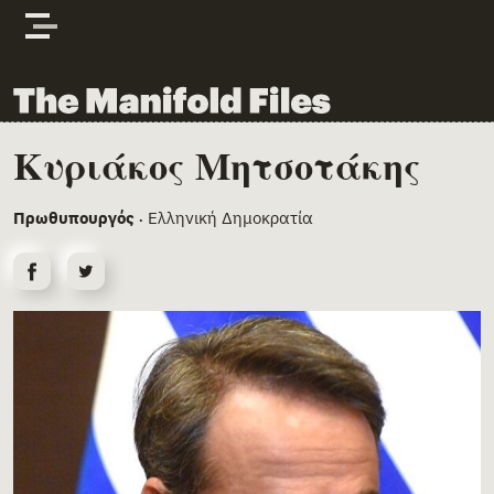
Skip to content
The Manifold Files
Κυριάκος Μητσοτάκης
Main Page Content
Πρωθυπουργός
Ελληνική Δημοκρατία
•