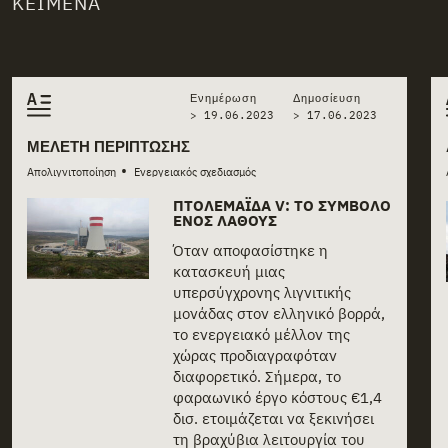
ΚΕΊΜΕΝΑ
Related stories
Ενημέρωση
Δημοσίευση
> 19.06.2023
>
17.06.2023
ΜΕΛΈΤΗ ΠΕΡΊΠΤΩΣΗΣ
•
Απολιγνιτοποίηση
Ενεργειακός σχεδιασμός
ΠΤΟΛΕΜΑΪ́ΔΑ V: ΤΟ ΣΎΜΒΟΛΟ
ΕΝΌΣ ΛΆΘΟΥΣ
Όταν αποφασίστηκε η
κατασκευή μιας
υπερσύγχρονης λιγνιτικής
μονάδας στον ελληνικό βορρά,
το ενεργειακό μέλλον της
χώρας προδιαγραφόταν
διαφορετικό. Σήμερα, το
φαραωνικό έργο κόστους €1,4
δισ. ετοιμάζεται να ξεκινήσει
τη βραχύβια λειτουργία του