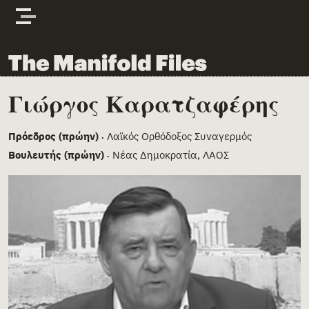
Skip to content
The Manifold Files
Γιώργος Καρατζαφέρης
Main Page Content
Πρόεδρος (πρώην)
Λαϊκός Ορθόδοξος Συναγερμός
•
Βουλευτής (πρώην)
Νέας Δημοκρατία, ΛΑΟΣ
•