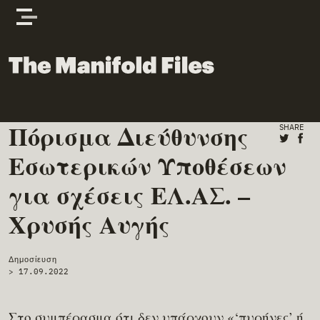
Skip to content
The Manifold Files
Πόρισμα Διεύθυνσης
Main Page Content
SHARE
Share o
Shar
Εσωτερικών Υποθέσεων
για σχέσεις ΕΛ.ΑΣ. –
Χρυσής Αυγής
Δημοσίευση
>
17.09.2022
Στο συμπέρασμα ότι δεν υπάρχουν «‘πυρήνες’ ή