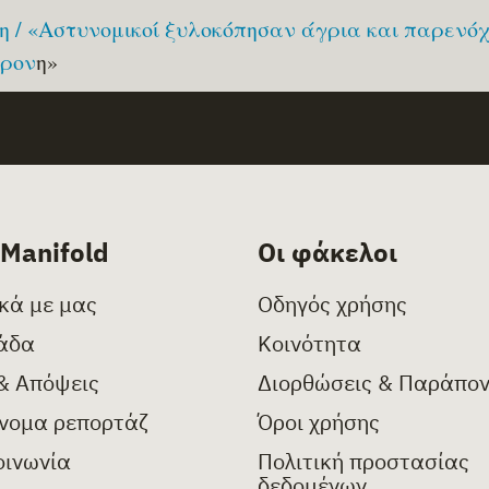
 / «Αστυνομικοί ξυλοκόπησαν άγρια και παρενό
χρον
η»
 Manifold
Οι φάκελοι
ικά με μας
Οδηγός χρήσης
άδα
Κοινότητα
& Απόψεις
Διορθώσεις & Παράπο
νομα ρεπορτάζ
Όροι χρήσης
οινωνία
Πολιτική προστασίας
δεδομένων