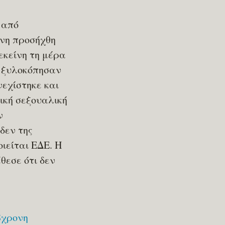
 από
ονη προσήχθη
εκείνη τη μέρα
ά ξυλοκόπησαν
νεχίστηκε και
ική σεξουαλική
ν
δεν της
ιείται ΕΔΕ. Η
θεσε ότι δεν
8χρονη