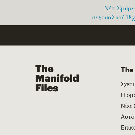
Νέα Σμύρνη
σεξουαλικά 18
The Manifold Files
The
Σχετ
Η ομ
Νέα 
Αυτό
Επικ