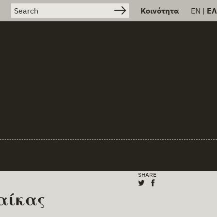
Search for:
Κοινότητα
EN
|
ΕΛ
SHARE
Share on X (Twitter
Share on Facebo
αίκας