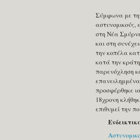
Σύμφωνα με την
αστυνομικούς, 
στη Νέα Σμύρνη
και στη συνέχε
την κοπέλα κατά
κατά την κράτη
παρενόχληση κα
επανειλημμένα 
προσφέρθηκε ια
18χρονη κλήθηκ
επιθυμεί την πο
Ενδεικτικ
Αστυνομικο