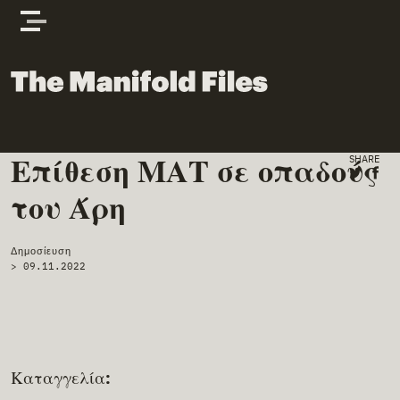
Skip to content
The Manifold Files
Επίθεση ΜΑΤ σε οπαδούς
Main Page Content
SHARE
Share o
Shar
του Άρη
Δημοσίευση
>
09.11.2022
Καταγγελία: