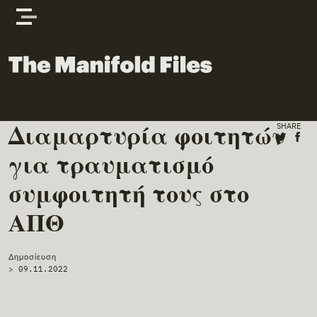
Skip to content
The Manifold Files
Διαμαρτυρία φοιτητών
Main Page Content
SHARE
Share o
Shar
για τραυματισμό
συμφοιτητή τους στο
ΑΠΘ
Δημοσίευση
>
09.11.2022