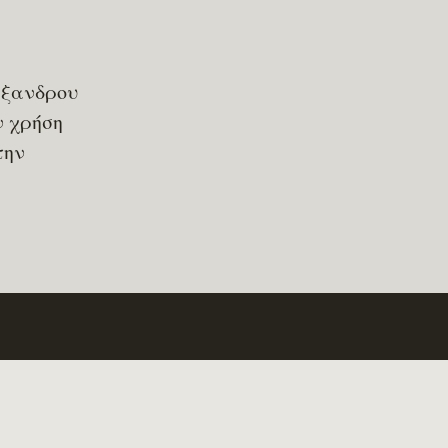
λέξανδρου
ν χρήση
την