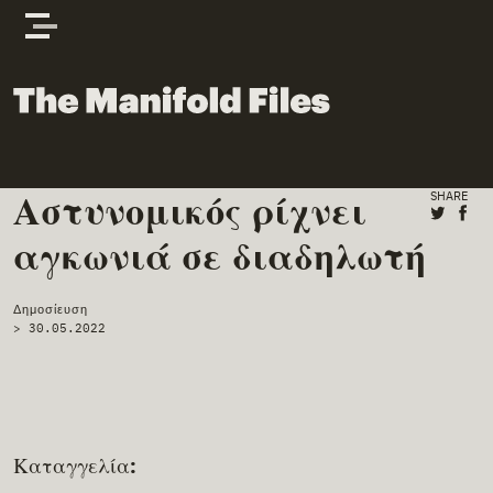
Skip to content
The Manifold Files
Αστυνομικός ρίχνει
Main Page Content
SHARE
Share o
Shar
αγκωνιά σε διαδηλωτή
Δημοσίευση
>
30.05.2022
Καταγγελία: