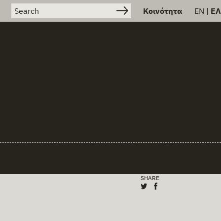
Search for:
Κοινότητα
EN
|
ΕΛ
SHARE
Share on X (Twitter
Share on Facebo