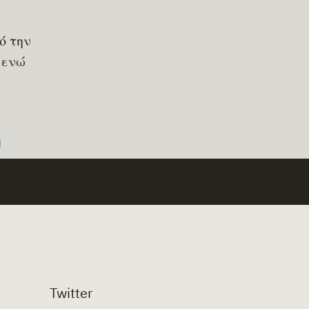
ό την
 ενώ
η
Twitter