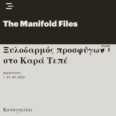
Skip to content
The Manifold Files
Ξυλοδαρμός προσφύγων
Main Page Content
SHARE
Share o
Shar
στο Καρά Τεπέ
Δημοσίευση
>
15.04.2022
Καταγγελία: