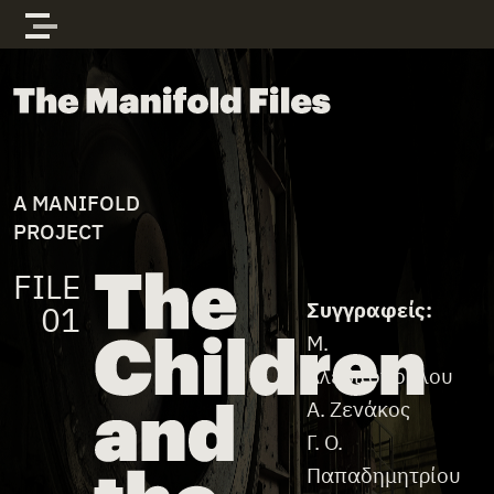
Skip to content
The Manifold Files
A MANIFOLD
PROJECT
FILE
File Credits
Συγγραφείς:
01
Μ.
Αλεβιζοπούλου
Α. Ζενάκος
Γ. Ο.
Παπαδημητρίου