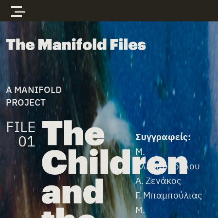
Skip to content
The Manifold Files
A MANIFOLD
PROJECT
FILE
File Credits
Συγγραφείς:
01
Μ.
Αλεβιζοπούλου
Α. Ζενάκος
Γ. Μπαμπούλιας
Μ.