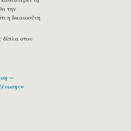
θα την
τι η δικαιοσύνη
ς δίπλα στον
ηση —
ξένωσης»