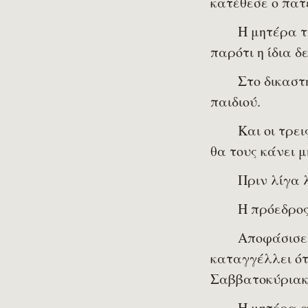
κατέθεσε ο πατέ
Η μητέρα τη
παρότι η ίδια δ
Στο δικαστ
παιδιού.
Και οι τρε
θα τους κάνει 
Πριν λίγα 
Η πρόεδρος
Αποφάσισε 
καταγγέλλει ότ
Σαββατοκύρια
Η μητέρα α