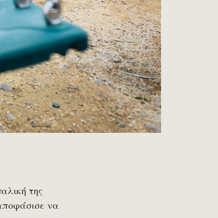
υαλική της
 αποφάσισε να