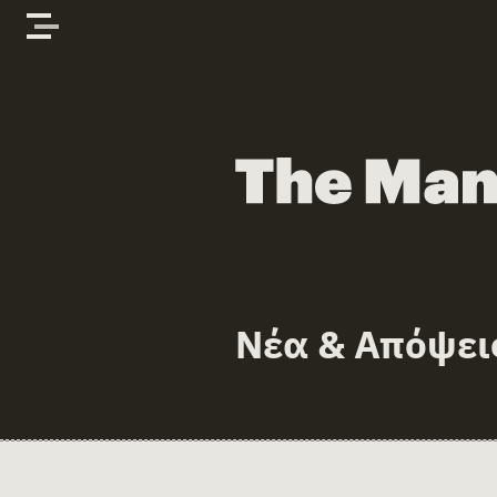
Skip to content
The Manifold Files
Νέα & Απόψει