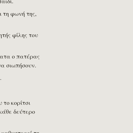
παιδί.
ι τη φωνή της,
ητής φίλης του
τατα ο πατέρας
να σιωπήσουν.
ς.
 το κορίτσι
 κάθε δεύτερο
 καθυστερεί τη