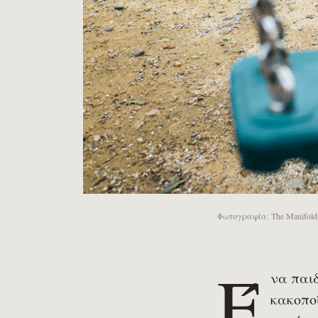
Φωτογραφία: The Manifold
Έ
να παιδ
κακοπο