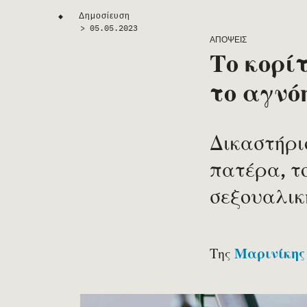
Main Page Content
Δημοσίευση
◆
>
05.05.2023
ΑΠΌΨΕΙΣ
Το κορί
το αγνό
Δικαστήριο
πατέρα, το
σεξουαλικ
Της
Μαρινίκης