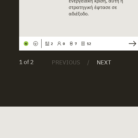
ενεργειακή κρίση, αυτή η
στρατηγική έφτασε σε
αδιέξοδο.
2
0
7
12
N
U
1 of 2