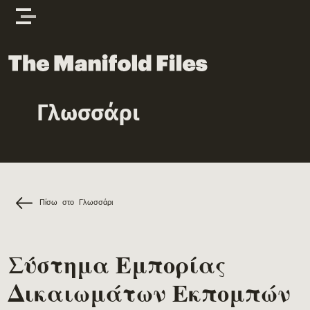
Skip to content
The Manifold Files
Γλωσσάρι
Main Page Content
Πίσω στο Γλωσσάρι
Σύστημα Εμπορίας
Δικαιωμάτων Εκπομπών