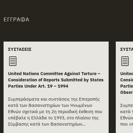
ΈΓΓΡΑΦΑ
Related documents
ΣΥΣΤΆΣΕΙΣ
ΣΥΣΤ
United Nations Committee Against Torture –
Unite
Consideration of Reports Submitted by States
Consi
Parties Under Art. 19 – 1994
Parti
Obser
Συμπεράσματα και συστάσεις της Επιτροπής
κατά των Βασανιστηρίων των Ηνωμένων
Συμπε
Εθνών σχετικά με τη 2η περιοδική έκθεση που
κατά 
υπέβαλε η Ελλάδα το 1993, στο πλαίσιο της
Εθνών
Σύμβασης κατά των Βασανιστηρίων...
που υ