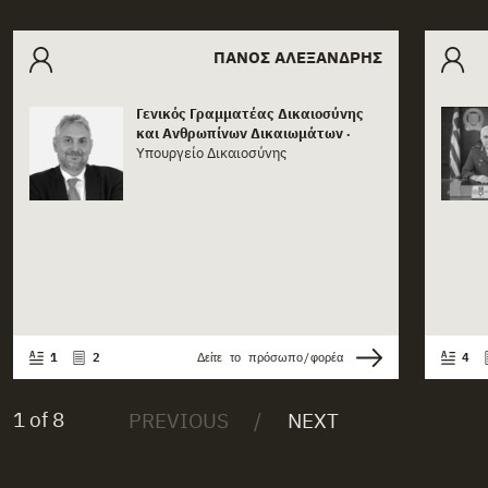
Related actors
ΠΆΝΟΣ ΑΛΕΞΑΝΔΡΉΣ
Γενικός Γραμματέας Δικαιοσύνης
Actor card content
Act
και Ανθρωπίνων Δικαιωμάτων
•
Υπουργείο Δικαιοσύνης
1
2
Δείτε το πρόσωπο/φορέα
4
1 of 8