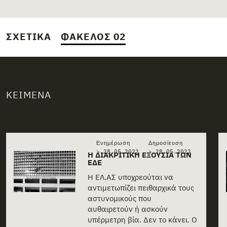
ΣΧΕΤΙΚΆ
ΦΆΚΕΛΟΣ 02
ΚΕΊΜΕΝΑ
Related stories
Ενημέρωση
Δημοσίευση
> 28.05.2022
>
28.05.2022
Η ΔΙΑΚΡΙΤΙΚΉ ΕΞΟΥΣΊΑ ΤΩΝ
ΕΔΕ
Η ΕΛ.ΑΣ υποχρεούται να
αντιμετωπίζει πειθαρχικά τους
αστυνομικούς που
αυθαιρετούν ή ασκούν
υπέρμετρη βία. Δεν το κάνει. Ο