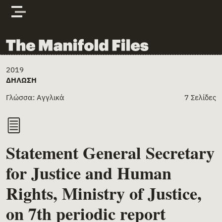
Skip to content
The Manifold Files
Main Page Content
2019
ΔΉΛΩΣΗ
Γλώσσα: Αγγλικά
7 Σελίδες
Statement General Secretary
for Justice and Human
Rights, Ministry of Justice,
on 7th periodic report