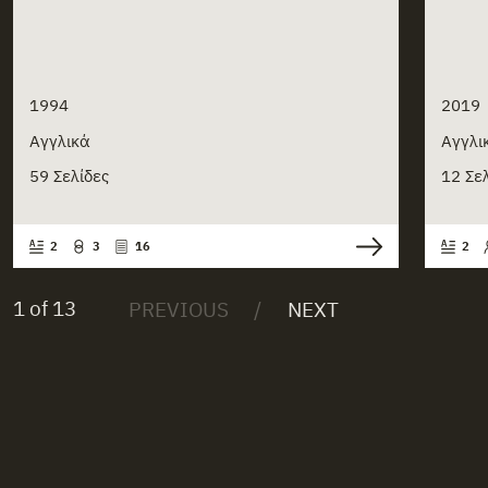
1994
2019
Αγγλικά
Αγγλι
59 Σελίδες
12 Σε
2
3
16
2
1 of 13