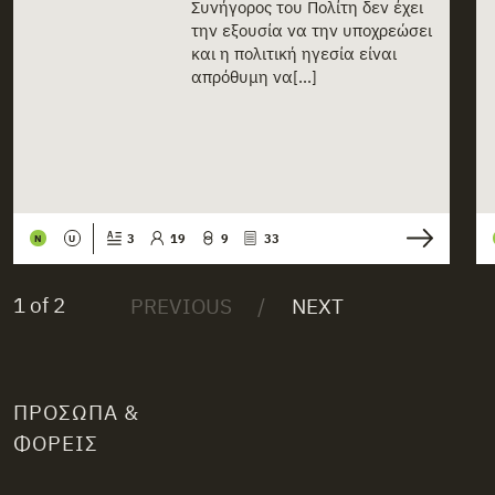
Συνήγορος του Πολίτη δεν έχει
την εξουσία να την υποχρεώσει
και η πολιτική ηγεσία είναι
απρόθυμη να[...]
3
19
9
33
N
U
1 of 2
ΠΡΌΣΩΠΑ &
ΦΟΡΕΊΣ