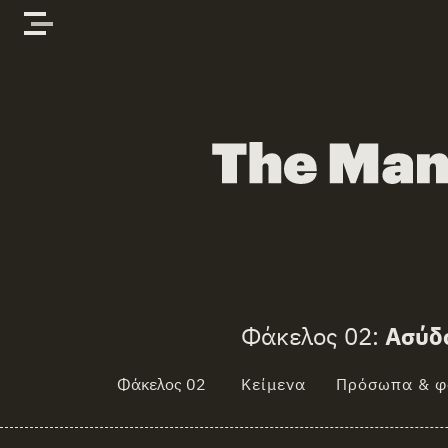
Skip to content
The Manifold Files
Φάκελος 02:
Ασύδ
Φάκελος 02
Κείμενα
Πρόσωπα & φ