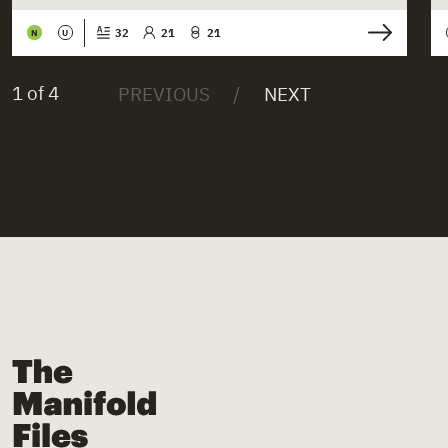
32
21
21
N
U
1 of 4
The Manifold Files