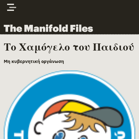
Skip to content
The Manifold Files
Το Χαμόγελο του Παιδιού
Main Page Content
Μη κυβερνητική οργάνωση