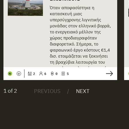
Όταν αποφασίστηκε η
κατασκευή μιας
υπερσύγχρονης λιγνιτικής
μονάδας στον ελληνικό βορρά,
το ενεργειακό μέλλον της
χώρας προδιαγραφόταν
διαφορετικό. Σήμερα, το
φαραωνικό έργο κόστους €1,4
δισ. ετοιμάζεται να ξεκινήσει
τη βραχύβια λειτουργία του
προτού παροπλιστεί οριστικά.
[...]
2
6
0
5
N
U
1 of 2