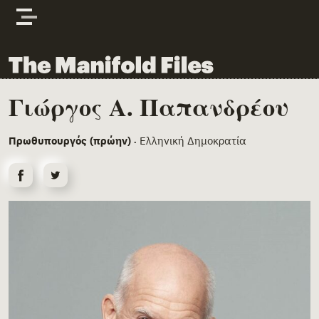
Skip to content
The Manifold Files
Γιώργος Α. Παπανδρέου
Main Page Content
Πρωθυπουργός (πρώην)
Ελληνική Δημοκρατία
•