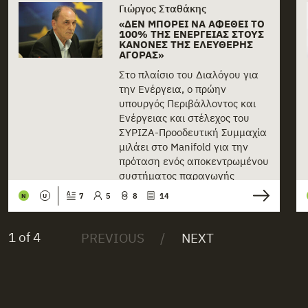
Γιώργος Σταθάκης
«ΔΕΝ ΜΠΟΡΕΊ ΝΑ ΑΦΕΘΕΊ ΤΟ
100% ΤΗΣ ΕΝΈΡΓΕΙΑΣ ΣΤΟΥΣ
ΚΑΝΌΝΕΣ ΤΗΣ ΕΛΕΎΘΕΡΗΣ
ΑΓΟΡΆΣ»
Στο πλαίσιο του Διαλόγου για
την Ενέργεια, ο πρώην
υπουργός Περιβάλλοντος και
Ενέργειας και στέλεχος του
ΣΥΡΙΖΑ-Προοδευτική Συμμαχία
μιλάει στο Manifold για την
πρόταση ενός αποκεντρωμένου
συστήματος παραγωγής
ενέργειας, την αλλαγή στάσης
7
5
8
14
N
U
του κόμματος για[...]
1 of 4