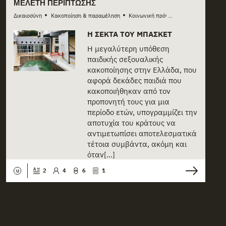
ΜΕΛΈΤΗ ΠΕΡΊΠΤΩΣΗΣ
•
•
Δικαιοσύνη
Κακοποίηση & παραμέληση
Κοινωνική πρόνοια
...
Η ΣΈΚΤΑ ΤΟΥ ΜΠΆΣΚΕΤ
Η μεγαλύτερη υπόθεση
παιδικής σεξουαλικής
κακοποίησης στην Ελλάδα, που
αφορά δεκάδες παιδιά που
κακοποιήθηκαν από τον
προπονητή τους για μια
περίοδο ετών, υπογραμμίζει την
αποτυχία του κράτους να
αντιμετωπίσει αποτελεσματικά
τέτοια συμβάντα, ακόμη και
όταν[...]
2
4
6
1
U