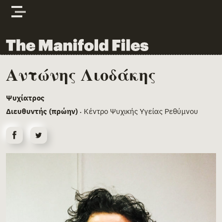
Skip to content
The Manifold Files
Αντώνης Λιοδάκης
Main Page Content
Ψυχίατρος
Διευθυντής (πρώην)
Κέντρο Ψυχικής Υγείας Ρεθύμνου
•