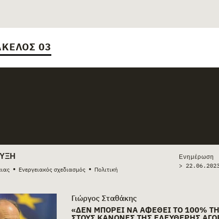
ΚΕΛΟΣ 03
ories
ΥΞΗ
Ενημέρωση
> 22.06.202
•
•
ειας
Ενεργειακός σχεδιασμός
Πολιτική
Γιώργος Σταθάκης
«ΔΕΝ ΜΠΟΡΕΊ ΝΑ ΑΦΕΘΕΊ ΤΟ 100% ΤΗ
ΣΤΟΥΣ ΚΑΝΌΝΕΣ ΤΗΣ ΕΛΕΎΘΕΡΗΣ ΑΓΟ