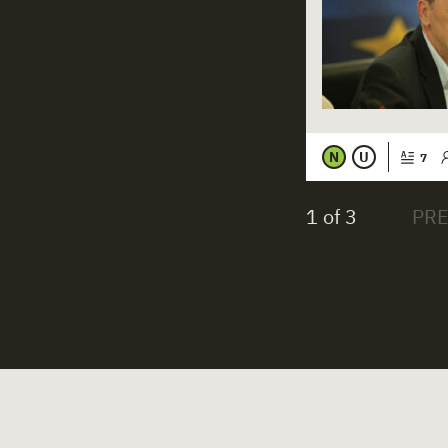
N
U
7
1 of 3