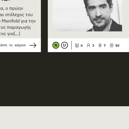
ια, ο πρώην
αι στέλεχος του
Manifold για την
τος παραγωγής
ς για[...]
N
U
άστε το κείμενο
6
3
7
10