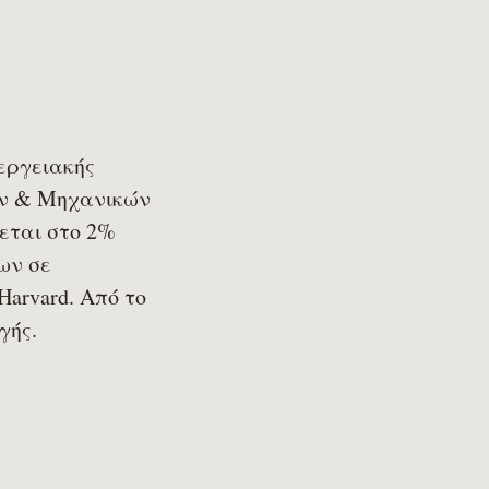
εργειακής
ών & Μηχανικών
εται στο 2%
ων σε
Harvard. Από το
γής.