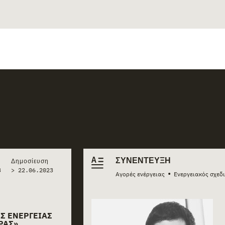
ΣΥΝΈΝΤΕΥΞΗ
Δημοσίευση
3
>
22.06.2023
•
Αγορές ενέργειας
Ενεργειακός σχεδ
Σ ΕΝΈΡΓΕΙΑΣ
ΡΆΣ»