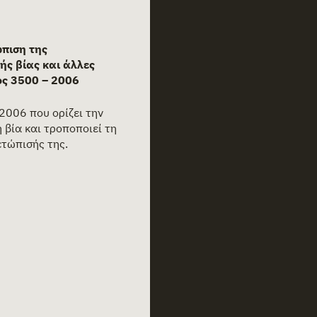
ώπιση της
ής βίας και άλλες
ος 3500 – 2006
2006 που ορίζει την
 βία και τροποποιεί τη
ετώπισής της.