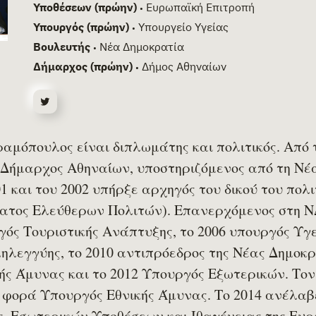
Υποθέσεων (πρώην)
Ευρωπαϊκή Επιτροπή
•
Υπουργός (πρώην)
Υπουργείο Υγείας
•
Βουλευτής
Νέα Δημοκρατία
•
Δήμαρχος (πρώην)
Δήμος Αθηναίων
•
αμόπουλος είναι διπλωμάτης και πολιτικός. Από τ
 Δήμαρχος Αθηναίων, υποστηριζόμενος από τη Νέ
1 και του 2002 υπήρξε αρχηγός του δικού του πολι
ατος Ελεύθερων Πολιτών). Επανερχόμενος στη ΝΔ
γός Τουριστικής Ανάπτυξης, το 2006 υπουργός Υγε
ηλεγγύης, το 2010 αντιπρόεδρος της Νέας Δημοκρ
ής Άμυνας και το 2012 Υπουργός Εξωτερικών. Τον 
 φορά Υπουργός Εθνικής Άμυνας. Το 2014 ανέλαβ
, Εσωτερικών Υποθέσεων και Ιθαγένειας της Ευρ