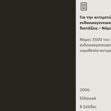
Για την αντιμετ
ενδοοικογενειακ
διατάξεις – Νόμ
Νόμος 3500 του 
ενδοοικογενειακή
νομοθεσία αντιμ
2006
Ελληνικά
8 Σελίδες