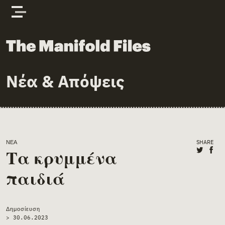
Skip to content
The Manifold Files
Νέα & Απόψεις
Main Page Content
ΝΈΑ
SHARE
Share o
Shar
Τα κρυμμένα
παιδιά
Δημοσίευση
>
30.06.2023